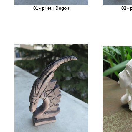
01 - prieur Dogon
02 - 